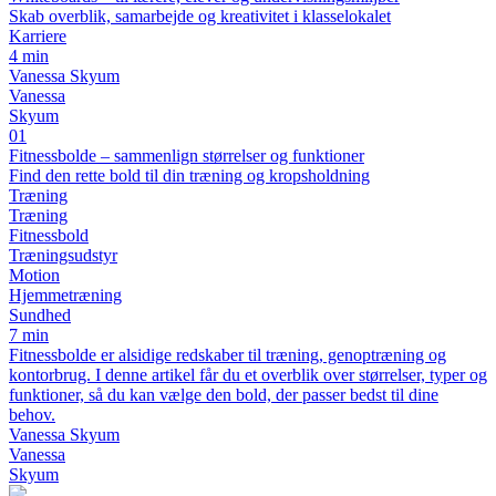
Skab overblik, samarbejde og kreativitet i klasselokalet
Karriere
4 min
Vanessa Skyum
Vanessa
Skyum
01
Fitnessbolde – sammenlign størrelser og funktioner
Find den rette bold til din træning og kropsholdning
Træning
Træning
Fitnessbold
Træningsudstyr
Motion
Hjemmetræning
Sundhed
7 min
Fitnessbolde er alsidige redskaber til træning, genoptræning og
kontorbrug. I denne artikel får du et overblik over størrelser, typer og
funktioner, så du kan vælge den bold, der passer bedst til dine
behov.
Vanessa Skyum
Vanessa
Skyum