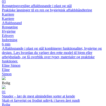
03
Rengøringsvenlige affaldsspande i plast og stål
Praktiske løsninger til en ren og hygiejnisk affaldshåndtering
Karriere
Karriere
Affaldsspand
Rengøring
Hygiejne
Erhverv
Indretning
6 min
Affaldsspande i plast og stål kombinerer funktionalitet, hygiejne og
design. Læs hvordan du vælger den rette model til hjem eller
arbejdsplads, og få overblik over typer, materialer og praktiske
funktioner.
Eline Simon
Eline
Simon
Bolig
01
Stauder – lær de mest almindelige sorter at kende
Skab et farverigt og frodigt udtryk i haven året rundt
Bolig