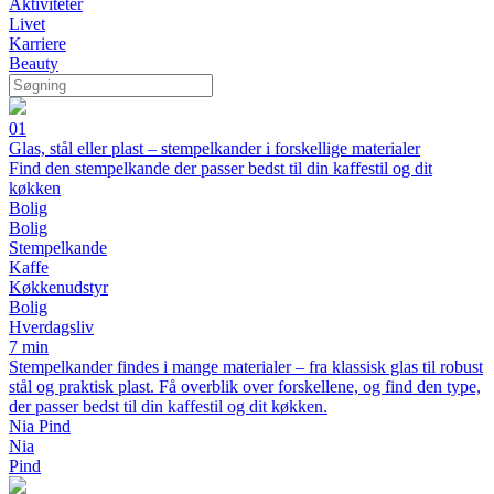
Aktiviteter
Livet
Karriere
Beauty
01
Glas, stål eller plast – stempelkander i forskellige materialer
Find den stempelkande der passer bedst til din kaffestil og dit
køkken
Bolig
Bolig
Stempelkande
Kaffe
Køkkenudstyr
Bolig
Hverdagsliv
7 min
Stempelkander findes i mange materialer – fra klassisk glas til robust
stål og praktisk plast. Få overblik over forskellene, og find den type,
der passer bedst til din kaffestil og dit køkken.
Nia Pind
Nia
Pind