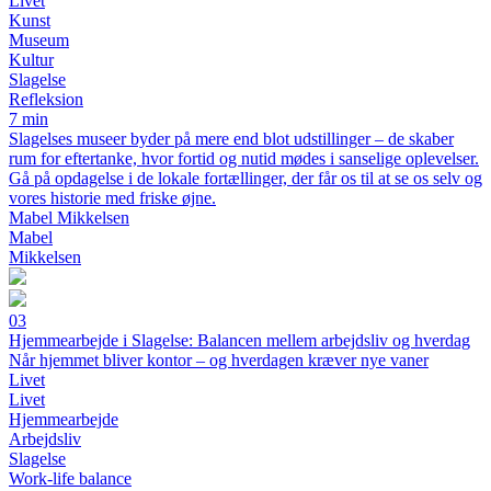
Livet
Kunst
Museum
Kultur
Slagelse
Refleksion
7 min
Slagelses museer byder på mere end blot udstillinger – de skaber
rum for eftertanke, hvor fortid og nutid mødes i sanselige oplevelser.
Gå på opdagelse i de lokale fortællinger, der får os til at se os selv og
vores historie med friske øjne.
Mabel Mikkelsen
Mabel
Mikkelsen
03
Hjemmearbejde i Slagelse: Balancen mellem arbejdsliv og hverdag
Når hjemmet bliver kontor – og hverdagen kræver nye vaner
Livet
Livet
Hjemmearbejde
Arbejdsliv
Slagelse
Work-life balance