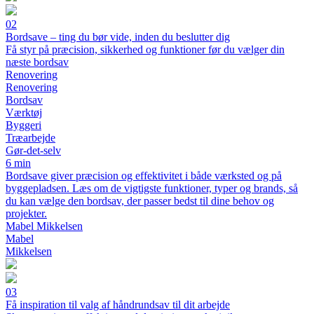
02
Bordsave – ting du bør vide, inden du beslutter dig
Få styr på præcision, sikkerhed og funktioner før du vælger din
næste bordsav
Renovering
Renovering
Bordsav
Værktøj
Byggeri
Træarbejde
Gør-det-selv
6 min
Bordsave giver præcision og effektivitet i både værksted og på
byggepladsen. Læs om de vigtigste funktioner, typer og brands, så
du kan vælge den bordsav, der passer bedst til dine behov og
projekter.
Mabel Mikkelsen
Mabel
Mikkelsen
03
Få inspiration til valg af håndrundsav til dit arbejde