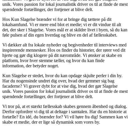
unik. Vores passion for lokal journalistik driver os til at finde de mest
spændende fortællinger, der fortjener at blive delt.
Hos Kun Slagelse brænder vi for at bringe dig tættere på dit
lokalsamfund. Vi er mere end blot et medie; vi er dit vindue til alt
det, der sker i Slagelse. Vores mål er at skildre livet i byen, så du kan
føle pulsen af din egen hverdag og blive en del af fællesskabet.
Vi dækker alt fra lokale nyheder og begivenheder til interviews med
inspirerende mennesker. Hos os finder du historier, der rører ved dit
hjerte og gør dig klogere på dit nærområde. Vi ønsker at skabe en
platform, hvor hver stemme tæller, og hvor du kan finde
information, der betyder noget.
Kun Slagelse er stedet, hvor du kan opdage skjulte perler i din by.
Har du nogensinde undret dig over, hvad der gemmer sig bag
facaderne? Vi graver dybt for at vise dig, hvad der gør Slagelse
unik. Vores passion for lokal journalistik driver os til at finde de mest
spændende fortællinger, der fortjener at blive delt.
Vi tror på, at et stærkt fællesskab skabes gennem åbenhed og dialog.
Derfor opfordrer vi dig til at deltage i samtalen. Har du en historie at
fortælle? En idé, du brænder for? Vi vil høre fra dig! Sammen kan vi
skabe et medie, der er lige så dynamisk som vores by.