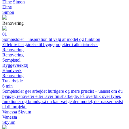
Eline Simon
Eline
Simon
Renovering
01
Sømpistoler – inspiration til valg af model og funktion
Effektiv fastgørelse til byggeprojekter i alle størrelser
Renovering
Renovering
Sømpistol
Byggeværktøj
Håndværk
Renovering
Træarbejde
6 min
Sømpistoler gør arbejdet hurtigere og mere præcist – uanset om du
bygger, renoverer eller laver finisharbejde. Få overblik over typer,
funktioner og brands, så du kan vælge den model, der passer bedst
til dit projekt.
Vanessa Skyum
Vanessa
Skyum