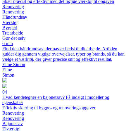
Skær præcist og effektivt med det rigtige værktøj til opgaven
Renovering
Renovering
Håndrundsav
Værktøj
Byggeri
Træarbejde
Gør-det-selv
6 min
Find den håndrundsav, der passer bedst til dit arbejde. Artiklen
guider dig gennem vigtige overvejelser, typer og brands, så du kan
vælge et værktøj, der giver præcise snit og effektivt resultat.
Eline Simon
Eline
Simon
04
Hvad kendetegner en bajonetsav? Få indsigt i modeller og
egenskaber
Effektiv skæring til bygge- og renoveringsopgaver
Renovering
Renovering
Bajonetsav
Elværktøj