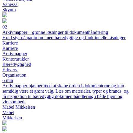
Vanessa
Skyum
02
Arkivmapper – grønne løsninger til dokumenthåndtering
Hold styr på papirerne med bæredygtige og funktionelle løsninger
Karriere
Karriere
Arkivmapper
Kontorartikler
Bæredygtighed
Erhverv
Organisation
6 min
Arkivmapper hjælper med at skabe orden i dokumenterne og kan
samtidig være et grønt valg. Læs om materialer, typer og brands, og
få inspiration til bæredygtig dokumenthåndtering i både hjem og
virksomhed.
Mabel Mikkelsen
Mabel
Mikkelsen