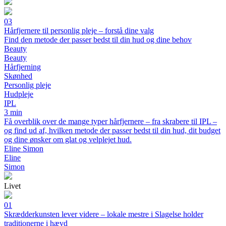
03
Hårfjernere til personlig pleje – forstå dine valg
Find den metode der passer bedst til din hud og dine behov
Beauty
Beauty
Hårfjerning
Skønhed
Personlig pleje
Hudpleje
IPL
3 min
Få overblik over de mange typer hårfjernere – fra skrabere til IPL –
og find ud af, hvilken metode der passer bedst til din hud, dit budget
og dine ønsker om glat og velplejet hud.
Eline Simon
Eline
Simon
Livet
01
Skrædderkunsten lever videre – lokale mestre i Slagelse holder
traditionerne i hævd