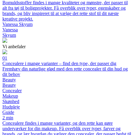
Bomuldsstoffer findes i mange kvaliteter og mønstre, der passer til
alt fra tøj til boligprojekter. Få overblik over typer, egenskaber og
brands, og bliv inspireret til at vælge det rette stof til dit næste
kreative projekt.
Vanessa Skyum
Vanessa
Skyum
Vi anbefaler
01
Concealere i mange varianter – find den type, der passer dig
Fremhæv din naturlige glød med den rette concealer til din hud og
dit behov
Beauty
Beauty
Concealer
Makeup
Skønhed
Hudpleje
Guide
2 min
Concealere findes i mange varianter, og den rette kan gøre
underværker for din makeup. Få overblik over typer, farver og
brands, og lær hvordan du vælger den concealer, der passer bedst til