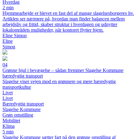
Hverdag
2 min
Hjemmearbejde er blevet en fast del af mange slagelsesborgeres liv.
Artiklen ser nærmere på, hvordan man finder balancen mellem
arbejdsliv og fritid, skaber struktur i hverdagen og udnytter
lokalområdets muligheder, når kontoret flytter hjem.
Eline Simon
Eline
Simon
04
Grønne hjul i bevægelse – sådan fremmer Slagelse Kommune
bæredygtig transport
Slagelse viser vejen mod en grønnere og mere bæredygtig
transportkultur
Livet
Livet
Bæredygtig transport
Slagelse Kommune
Grøn omstilling
Mobilitet
Klima
5 min
Slagelse Kommune sætter fart på den grønne omstilling af