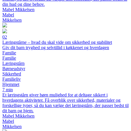
din hud og dine behov.
Mabel Mikkelsen
Mabel
Mikkelsen
02
Læringstårne – hvad du skal vide om sikkerhed og stabilitet
Giv dit barn tryghed og selvtillid i køkkenet og hverdagen
Familie
Familie
Læringstårn
Børneudstyr
Sikkerhed
Familieliv
Hjemmet
7 min
Et læringstårn giver børn mulighed for at deltage sikkert i
hverdagens aktiviteter. Få overblik over sikkerhed, materialer og
forskellige typer, så du kan vælge det læringstårn, der passer bedst til
dit barn og hjem.
Mabel Mikkelsen
Mabel
Mikkelsen