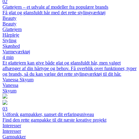
02
Glattejern – et udvalg af modeller fra populære brands
Få glat og glansfuldt hår med det rette stylingværktøj
Beauty
Beauty
Glattejern
Hårpleje
Styling
Skønhed
Varmeværktøj
4 min
Et glattejern kan give både glat og glansfuldt hår, men valget
afhænger af din hårtype og behov. Få overblik over funktioner, typer
og brands, så du kan vælge det rette stylingværktøj til dit hår.
Vanessa Skyum
Vanessa
Skyum
03
Udforsk garnpakker, uanset dit erfaringsniveau
Find den rette garnpakke til dit næste kreative projekt
Interesser
Interesser
Garnpakker