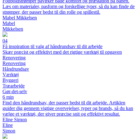
Fodboldstrømper påvirker både komfort og præstation på banen.
Læs om materialer, pasform og forskellige typer, så du kan finde de
strømper, der passer bedst til din rolle og spillestil.
Mabel Mikkelsen
Mabel
Mikkelsen
04
Få inspiration til valg af håndrundsav til dit arbejde
Skær præcist og effektivt med det rigtige værktøj til opgaven
Renovering
Renovering
Håndrundsav
Værktøj
Byggeri
Træarbejde
Gør-det-selv
6 min
Find den håndrundsav, der passer bedst til dit arbejde. Artiklen
guider dig gennem vigtige overvejelser, typer og brands, så du kan
vælge et værktøj, der giver præcise snit og effektivt resultat.
Eline Simon
Eline
Simon