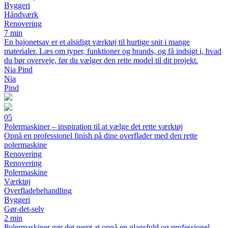
Byggeri
Håndværk
Renovering
7 min
En bajonetsav er et alsidigt værktøj til hurtige snit i mange
materialer. Læs om typer, funktioner og brands, og få indsigt i, hvad
du bør overveje, før du vælger den rette model til dit projekt.
Nia Pind
Nia
Pind
05
Polermaskiner – inspiration til at vælge det rette værktøj
Opnå en professionel finish på dine overflader med den rette
polermaskine
Renovering
Renovering
Polermaskine
Værktøj
Overfladebehandling
Byggeri
Gør-det-selv
2 min
Polermaskiner gør det nemt at opnå en glansfuld og professionel