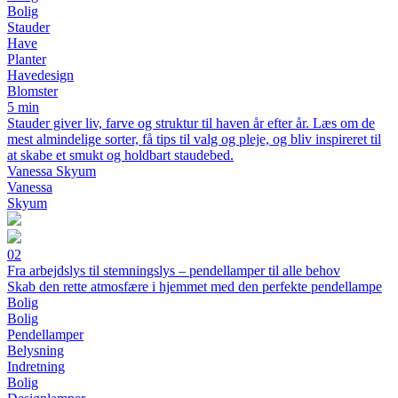
Bolig
Stauder
Have
Planter
Havedesign
Blomster
5 min
Stauder giver liv, farve og struktur til haven år efter år. Læs om de
mest almindelige sorter, få tips til valg og pleje, og bliv inspireret til
at skabe et smukt og holdbart staudebed.
Vanessa Skyum
Vanessa
Skyum
02
Fra arbejdslys til stemningslys – pendellamper til alle behov
Skab den rette atmosfære i hjemmet med den perfekte pendellampe
Bolig
Bolig
Pendellamper
Belysning
Indretning
Bolig