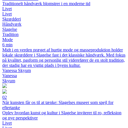
Traditionelt håndværk blomstrer i en moderne tid
Livet
Livet
Skrædderi
Håndværk
Slagelse
Tradition
Mode
6 min
Midt i en verden præget af hurtig mode og masseproduktion holder
lokale skræddere i Slagelse fast i det klassiske håndværk. Med fokus
på kvalitet, pasform og personlig stil viderefører de en stolt tradition,
der stadig har en vigtig plads i byens kultur.
Vanessa Skyum
Vanessa
Skyum
02
Når kunsten får os til at tænke: Slagelses museer som spejl for
eftertanke
Oplev hvordan kunst og kultur i Slagelse inviterer til ro, refleksion
og nye perspektiver
Livet