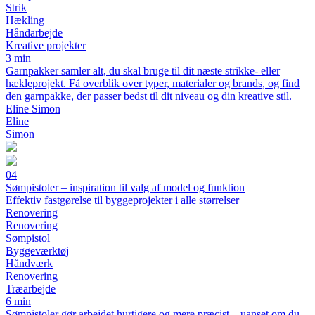
Strik
Hækling
Håndarbejde
Kreative projekter
3 min
Garnpakker samler alt, du skal bruge til dit næste strikke- eller
hækleprojekt. Få overblik over typer, materialer og brands, og find
den garnpakke, der passer bedst til dit niveau og din kreative stil.
Eline Simon
Eline
Simon
04
Sømpistoler – inspiration til valg af model og funktion
Effektiv fastgørelse til byggeprojekter i alle størrelser
Renovering
Renovering
Sømpistol
Byggeværktøj
Håndværk
Renovering
Træarbejde
6 min
Sømpistoler gør arbejdet hurtigere og mere præcist – uanset om du