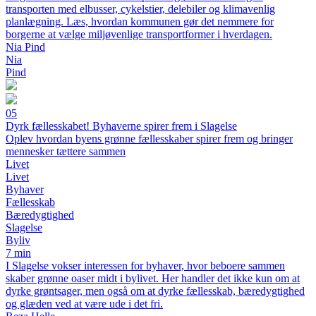
transporten med elbusser, cykelstier, delebiler og klimavenlig
planlægning. Læs, hvordan kommunen gør det nemmere for
borgerne at vælge miljøvenlige transportformer i hverdagen.
Nia Pind
Nia
Pind
05
Dyrk fællesskabet! Byhaverne spirer frem i Slagelse
Oplev hvordan byens grønne fællesskaber spirer frem og bringer
mennesker tættere sammen
Livet
Livet
Byhaver
Fællesskab
Bæredygtighed
Slagelse
Byliv
7 min
I Slagelse vokser interessen for byhaver, hvor beboere sammen
skaber grønne oaser midt i bylivet. Her handler det ikke kun om at
dyrke grøntsager, men også om at dyrke fællesskab, bæredygtighed
og glæden ved at være ude i det fri.