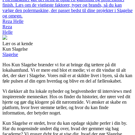
finish. Læs om de vigtigste faktorer, typer og brands, så du kan
vælge den polermaskine, der passer bedst til dine projekter i Slagelse
og omegn.
Reza Helle
Reza
Helle
Lær os at kende
Kun Slagelse
Slagelse
Hos Kun Slagelse brænder vi for at bringe dig tættere på dit
lokalsamfund. Vi er mere end blot et medie; vi er dit vindue til alt
det, der sker i Slagelse. Vores mål er at skildre livet i byen, så du kan
føle pulsen af din egen hverdag og blive en del af fællesskabet.
Vi dækker alt fra lokale nyheder og begivenheder til interviews med
inspirerende mennesker. Hos os finder du historier, der rører ved dit
hjerte og gør dig klogere på dit nærområde. Vi ønsker at skabe en
platform, hvor hver stemme tæller, og hvor du kan finde
information, der betyder noget.
Kun Slagelse er stedet, hvor du kan opdage skjulte perler i din by.
Har du nogensinde undret dig over, hvad der gemmer sig bag
facaderne? Vi graver dybt for at vise dig, hvad der gør Slagelse