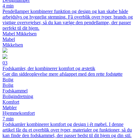
Designlamper
4 min
Pendellamper kombinerer funktion og design og kan skabe både
arbejdslys og hyggelig stemning. Få overblik over typer, brands og
vigtige overvejelser, så du kan vælge den pendellampe, der passer
perfekt til dit hjem.
Mabel Mikkelsen
Mabel
Mikkelsen
03
Fodskamler, der kombinerer komfort og æstetik
Gør din siddeoplevelse mere afslappet med den rette fodstøtte
Bolig
Bolig
Fodskammel
Boligindretning
Komfort
Møbler
Hjemmekomfort
7 min
Fodskamler kombinerer komfort og design i ét møbel. I denne
artikel får du et overblik over typer, materialer og funktioner, så du
kan finde den fodskammel, der passer bedst til dit hjem og din stil.