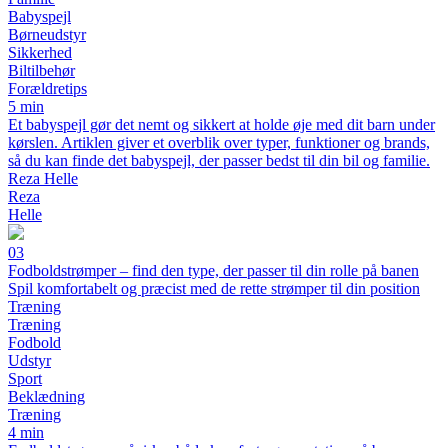
Babyspejl
Børneudstyr
Sikkerhed
Biltilbehør
Forældretips
5 min
Et babyspejl gør det nemt og sikkert at holde øje med dit barn under
kørslen. Artiklen giver et overblik over typer, funktioner og brands,
så du kan finde det babyspejl, der passer bedst til din bil og familie.
Reza Helle
Reza
Helle
03
Fodboldstrømper – find den type, der passer til din rolle på banen
Spil komfortabelt og præcist med de rette strømper til din position
Træning
Træning
Fodbold
Udstyr
Sport
Beklædning
Træning
4 min