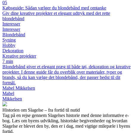
05
Købsguide: Sådan vælger du blondebånd med omtanke
Giv dine kreative projekter et elegant udtryk med det rette
blondebånd
Interesser
Interesser
Blondebånd
Syning
Hobby
Dekoration
Kreative projekter
7 min
Blondebånd giver et elegant præg til både tøj, dekoration og kreative
projekter. I denne guide får du overblik over materialer, typer og
brands, så du kan vælge det blondebånd, der passer bedst til dit
formål.
Mabel Mikkelsen
Mabel
Mikkelsen
Historien om Slagelse – fra fortid til nutid
Tag på en rejse gennem Slagelses historie med denne informative e-
bog. Læs om byens udvikling, historiske begivenheder og hvordan
Slagelse er blevet den by, den er i dag, med vigtige milepæle i byens
fortid.