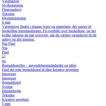
Vægtskiver
Styrketræning
Fitnessudstyr
Træning
Hjemmetræning
6 min
Vægtskiver findes i mange typer og materialer, der passer til
forskellige træningsformer. Få overblik over forskellene, og lær
hvilke faktorer du bør overveje, når du vælger vægtskiver til dit
udstyr og din træning.
Nia Pind
Nia
Pind
04
Bomuldsstoffer – anvendelsesmuligheder og idéer
Find det rette bomuldsstof til dine kreative projekter
Interesser
Interesser
Bomuldsstof
Syning
Håndarbejde
Tekstiler
Kreative projekter
5 min