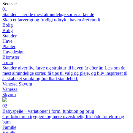
Seneste
01
Stauder – lær de mest almindelige sorter at kende
Skab et farverigt og frodigt udtryk i haven året rundt
Bolig
Bolig
Stauder
Have
Planter
Havedesign
Blomster
5 min
Stauder giver liv, farve og struktur til haven år efter år. Læs om de
mest almindelige sorter, få tips til valg og pleje, og bliv inspireret til
at skabe et smukt og holdbart staudebed.
Vanessa Skyum
Vanessa
Skyum
02
Babyspejle – variationer i form, funktion og brug
Gør køreturen tryggere og mere overskuelig for både forældre og
barn
Familie
Familie