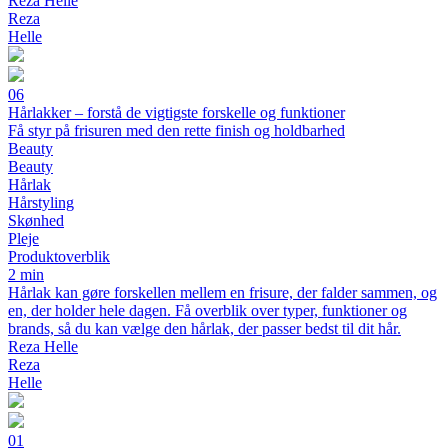
Reza Helle
Reza
Helle
06
Hårlakker – forstå de vigtigste forskelle og funktioner
Få styr på frisuren med den rette finish og holdbarhed
Beauty
Beauty
Hårlak
Hårstyling
Skønhed
Pleje
Produktoverblik
2 min
Hårlak kan gøre forskellen mellem en frisure, der falder sammen, og
en, der holder hele dagen. Få overblik over typer, funktioner og
brands, så du kan vælge den hårlak, der passer bedst til dit hår.
Reza Helle
Reza
Helle
01