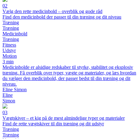
02
Vælg den rette medicinbold – overblik og gode råd
Find den medicinbold der passer til din træning og dit niveau
Træning
Træning
Medicinbold
Træning
Fitness
Udstyr
Motion
3 min
Medicinbolde er alsidige redskaber til styrke, stabilitet og eksplosiv
træning. Få overblik over typer, vægte og materialer, og læs hvordan
du vælger den medicinbold, der passer bedst til din træning og dit
niveau.
Eline Simon
Eline
Simon
03
Vægtskiver – et kig på de mest almindelige typer og materialer
Find de rette vægtskiver til din træning og dit udstyr
Træning
Træning