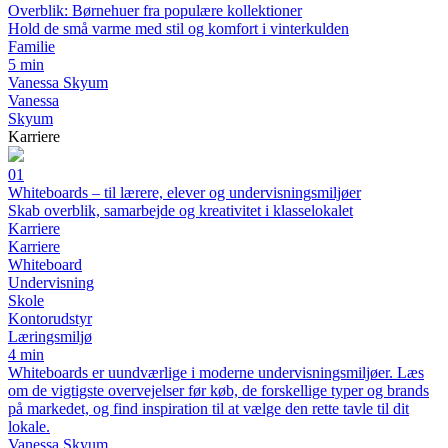
Overblik: Børnehuer fra populære kollektioner
Hold de små varme med stil og komfort i vinterkulden
Familie
5 min
Vanessa Skyum
Vanessa
Skyum
Karriere
01
Whiteboards – til lærere, elever og undervisningsmiljøer
Skab overblik, samarbejde og kreativitet i klasselokalet
Karriere
Karriere
Whiteboard
Undervisning
Skole
Kontorudstyr
Læringsmiljø
4 min
Whiteboards er uundværlige i moderne undervisningsmiljøer. Læs
om de vigtigste overvejelser før køb, de forskellige typer og brands
på markedet, og find inspiration til at vælge den rette tavle til dit
lokale.
Vanessa Skyum