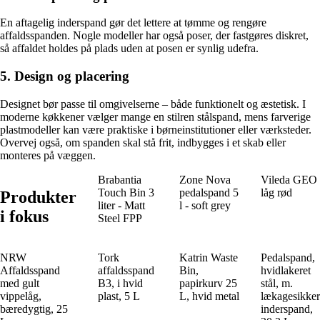
En aftagelig inderspand gør det lettere at tømme og rengøre
affaldsspanden. Nogle modeller har også poser, der fastgøres diskret,
så affaldet holdes på plads uden at posen er synlig udefra.
5. Design og placering
Designet bør passe til omgivelserne – både funktionelt og æstetisk. I
moderne køkkener vælger mange en stilren stålspand, mens farverige
plastmodeller kan være praktiske i børneinstitutioner eller værksteder.
Overvej også, om spanden skal stå frit, indbygges i et skab eller
monteres på væggen.
Brabantia
Zone Nova
Vileda GEO
Touch Bin 3
pedalspand 5
låg rød
Produkter
liter - Matt
l - soft grey
i fokus
Steel FPP
NRW
Tork
Katrin Waste
Pedalspand,
Affaldsspand
affaldsspand
Bin,
hvidlakeret
med gult
B3, i hvid
papirkurv 25
stål, m.
vippelåg,
plast, 5 L
L, hvid metal
lækagesikker
bæredygtig, 25
inderspand,