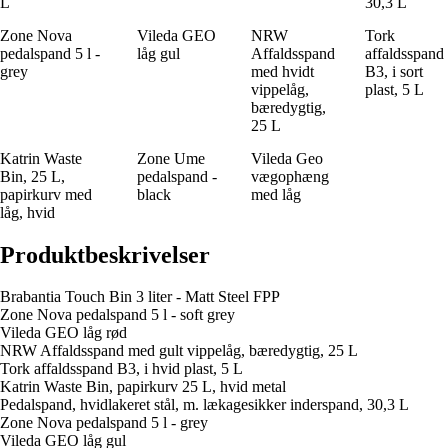
L
30,3 L
Zone Nova
Vileda GEO
NRW
Tork
pedalspand 5 l -
låg gul
Affaldsspand
affaldsspand
grey
med hvidt
B3, i sort
vippelåg,
plast, 5 L
bæredygtig,
25 L
Katrin Waste
Zone Ume
Vileda Geo
Bin, 25 L,
pedalspand -
vægophæng
papirkurv med
black
med låg
låg, hvid
Produktbeskrivelser
Brabantia Touch Bin 3 liter - Matt Steel FPP
Zone Nova pedalspand 5 l - soft grey
Vileda GEO låg rød
NRW Affaldsspand med gult vippelåg, bæredygtig, 25 L
Tork affaldsspand B3, i hvid plast, 5 L
Katrin Waste Bin, papirkurv 25 L, hvid metal
Pedalspand, hvidlakeret stål, m. lækagesikker inderspand, 30,3 L
Zone Nova pedalspand 5 l - grey
Vileda GEO låg gul