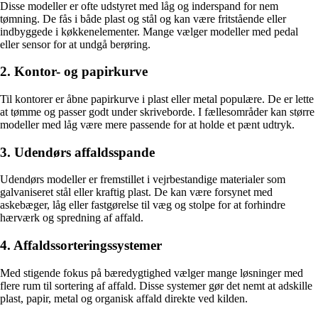
Disse modeller er ofte udstyret med låg og inderspand for nem
tømning. De fås i både plast og stål og kan være fritstående eller
indbyggede i køkkenelementer. Mange vælger modeller med pedal
eller sensor for at undgå berøring.
2. Kontor- og papirkurve
Til kontorer er åbne papirkurve i plast eller metal populære. De er lette
at tømme og passer godt under skriveborde. I fællesområder kan større
modeller med låg være mere passende for at holde et pænt udtryk.
3. Udendørs affaldsspande
Udendørs modeller er fremstillet i vejrbestandige materialer som
galvaniseret stål eller kraftig plast. De kan være forsynet med
askebæger, låg eller fastgørelse til væg og stolpe for at forhindre
hærværk og spredning af affald.
4. Affaldssorteringssystemer
Med stigende fokus på bæredygtighed vælger mange løsninger med
flere rum til sortering af affald. Disse systemer gør det nemt at adskille
plast, papir, metal og organisk affald direkte ved kilden.