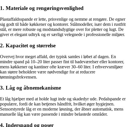
1. Materiale og rengøringsvenlighed
Plastaffaldsspande er lette, prisvenlige og nemme at rengøre. De egner
sig godt til både køkkener og kontorer. Stålmodeller, især dem i rustfrit
stål, er mere robuste og modstandsdygtige over for pletter og lugt. De
giver et elegant udtryk og er særligt velegnede i professionelle miljøer.
2. Kapacitet og størrelse
Overvej hvor meget affald, der typisk samles i løbet af dagen. En
mindre spand på 10–20 liter passer fint til badeværelser eller kontorer,
mens køkkener og kantiner ofte kræver 30–60 liter. I erhvervsmiljøer
kan større beholdere være nødvendige for at reducere
tømningsfrekvensen.
3. Låg og åbnemekanisme
Et låg hjælper med at holde lugt inde og skadedyr ude. Pedalspande er
populære, fordi de kan betjenes håndfrit, hvilket øger hygiejnen.
Sensorstyrede låg er en moderne løsning, der åbner automatisk, mens
manuelle låg kan være passende i mindre belastede områder.
4. Inderspand og poser