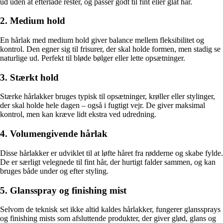
ud uden at efterlade rester, og passer godt til fint eller glat hår.
2. Medium hold
En hårlak med medium hold giver balance mellem fleksibilitet og
kontrol. Den egner sig til frisurer, der skal holde formen, men stadig se
naturlige ud. Perfekt til bløde bølger eller lette opsætninger.
3. Stærkt hold
Stærke hårlakker bruges typisk til opsætninger, krøller eller stylinger,
der skal holde hele dagen – også i fugtigt vejr. De giver maksimal
kontrol, men kan kræve lidt ekstra ved udredning.
4. Volumengivende hårlak
Disse hårlakker er udviklet til at løfte håret fra rødderne og skabe fylde.
De er særligt velegnede til fint hår, der hurtigt falder sammen, og kan
bruges både under og efter styling.
5. Glansspray og finishing mist
Selvom de teknisk set ikke altid kaldes hårlakker, fungerer glanssprays
og finishing mists som afsluttende produkter, der giver glød, glans og