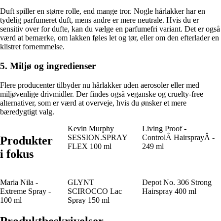
Duft spiller en større rolle, end mange tror. Nogle hårlakker har en
tydelig parfumeret duft, mens andre er mere neutrale. Hvis du er
sensitiv over for dufte, kan du vælge en parfumefri variant. Det er også
værd at bemærke, om lakken føles let og tør, eller om den efterlader en
klistret fornemmelse.
5. Miljø og ingredienser
Flere producenter tilbyder nu hårlakker uden aerosoler eller med
miljøvenlige drivmidler. Der findes også veganske og cruelty-free
alternativer, som er værd at overveje, hvis du ønsker et mere
bæredygtigt valg.
Kevin Murphy
Living Proof -
SESSION.SPRAY
ControlÂ HairsprayÂ -
Produkter
FLEX 100 ml
249 ml
i fokus
Maria Nila -
GLYNT
Depot No. 306 Strong
Extreme Spray -
SCIROCCO Lac
Hairspray 400 ml
100 ml
Spray 150 ml
Produktbeskrivelser