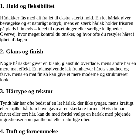
1. Hold og fleksibilitet
Hårlakker fås med alt fra let til ekstra stærkt hold. En let hårlak giver
bevægelse og et naturligt udtryk, mens en stærk hårlak holder frisuren
på plads i timevis – ideel til opsætninger eller særlige lejligheder.
Overvej, hvor meget kontrol du ønsker, og hvor ofte du restyler håret i
løbet af dagen.
2. Glans og finish
Nogle hårlakker giver en blank, glansfuld overflade, mens andre har en
mere mat effekt. En glansgivende lak fremhæver hårets sundhed og
farve, mens en mat finish kan give et mere moderne og struktureret
look.
3. Hårtype og tekstur
Tyndt hår har ofte bedst af en let hårlak, der ikke tynger, mens kraftigt
eller krøllet hår kan have gavn af en stærkere formel. Hvis du har
farvet eller tørt hår, kan du med fordel vælge en hårlak med plejende
ingredienser som panthenol eller naturlige olier.
4. Duft og fornemmelse