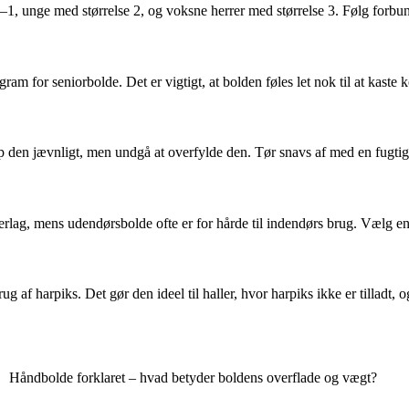
–1, unge med størrelse 2, og voksne herrer med størrelse 3. Følg forbunde
 for seniorbolde. Det er vigtigt, at bolden føles let nok til at kaste kon
en jævnligt, men undgå at overfylde den. Tør snavs af med en fugtig kl
lag, mens udendørsbolde ofte er for hårde til indendørs brug. Vælg en bol
 af harpiks. Det gør den ideel til haller, hvor harpiks ikke er tilladt, og 
Håndbolde forklaret – hvad betyder boldens overflade og vægt?