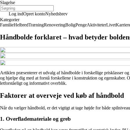
Slagelse
Log ind
Opret konto
Nyhedsbrev
Kategorier
Familie
Helbred
Træning
Renovering
Bolig
Penge
Aktiviteter
Livet
Karrier
Håndbolde forklaret – hvad betyder bolden
Artiklen præsenterer et udvalg af håndbolde i forskellige prisklasser o
og hjælpe dig med at forstå forskellene i konstruktion og egenskaber. O
letforståeligt og informativt overblik.
Faktorer at overveje ved køb af håndbold
Når du vælger håndbold, er det vigtigt at tage højde for både spilniveau
1. Overflademateriale og greb