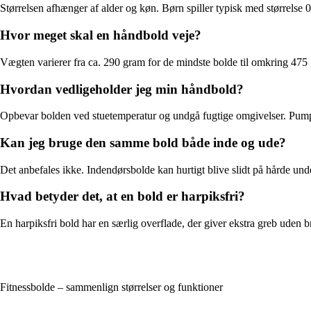
Størrelsen afhænger af alder og køn. Børn spiller typisk med størrelse 0
Hvor meget skal en håndbold veje?
Vægten varierer fra ca. 290 gram for de mindste bolde til omkring 475 gram
Hvordan vedligeholder jeg min håndbold?
Opbevar bolden ved stuetemperatur og undgå fugtige omgivelser. Pump d
Kan jeg bruge den samme bold både inde og ude?
Det anbefales ikke. Indendørsbolde kan hurtigt blive slidt på hårde under
Hvad betyder det, at en bold er harpiksfri?
En harpiksfri bold har en særlig overflade, der giver ekstra greb uden brug
Fitnessbolde – sammenlign størrelser og funktioner