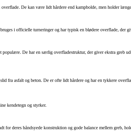
k overflade. De kan være lidt hårdere end kampbolde, men holder længere
uges i officielle turneringer og har typisk en blødere overflade, der gi
evet populære. De har en særlig overfladestruktur, der giver ekstra greb
slid fra asfalt og beton. De er ofte lidt hårdere og har en tykkere overf
sine kendetegn og styrker.
kendt for deres håndsyede konstruktion og gode balance mellem greb, ho