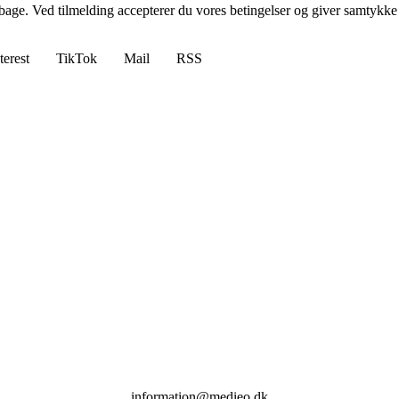
tilbage. Ved tilmelding accepterer du vores betingelser og giver samtykke
terest
TikTok
Mail
RSS
information@medieo.dk