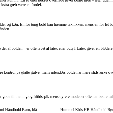
ller gummi. En ru eller nubret overflade giver bedre greb – især uden h
ekstra greb være en fordel.
 alder og køn. En for tung bold kan hæmme teknikken, mens en for let bol
hånden.
l af bolden – er ofte lavet af latex eller butyl. Latex giver en blødere
re kontrol på glatte gulve, mens udendørs bolde har mere slidstærke over
r gode til træning og fritidsspil, mens dyrere modeller ofte har bedre b
mi Håndbold Børn, blå
Hummel Kids HB Håndbold Bø