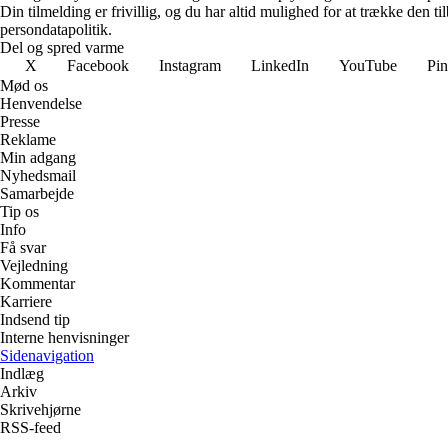
Din tilmelding er frivillig, og du har altid mulighed for at trække den 
persondatapolitik.
Del og spred varme
X
Facebook
Instagram
LinkedIn
YouTube
Pin
Mød os
Henvendelse
Presse
Reklame
Min adgang
Nyhedsmail
Samarbejde
Tip os
Info
Få svar
Vejledning
Kommentar
Karriere
Indsend tip
Interne henvisninger
Sidenavigation
Indlæg
Arkiv
Skrivehjørne
RSS-feed