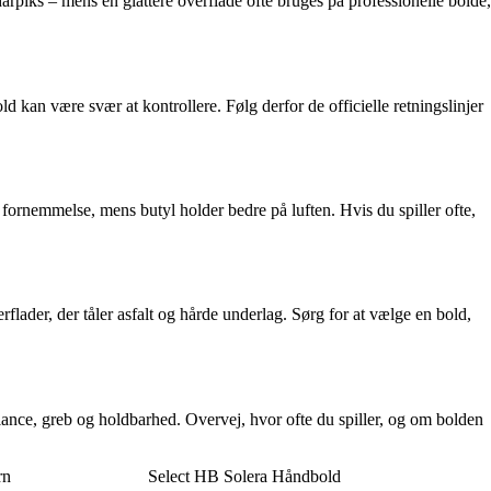
arpiks – mens en glattere overflade ofte bruges på professionelle bolde,
d kan være svær at kontrollere. Følg derfor de officielle retningslinjer
 fornemmelse, mens butyl holder bedre på luften. Hvis du spiller ofte,
flader, der tåler asfalt og hårde underlag. Sørg for at vælge en bold,
alance, greb og holdbarhed. Overvej, hvor ofte du spiller, og om bolden
rn
Select HB Solera Håndbold