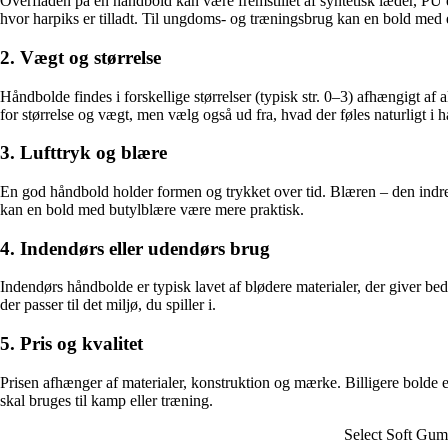
Overfladen på en håndbold kan være fremstillet af syntetisk læder, PU e
hvor harpiks er tilladt. Til ungdoms- og træningsbrug kan en bold med 
2. Vægt og størrelse
Håndbolde findes i forskellige størrelser (typisk str. 0–3) afhængigt af
for størrelse og vægt, men vælg også ud fra, hvad der føles naturligt i 
3. Lufttryk og blære
En god håndbold holder formen og trykket over tid. Blæren – den indre de
kan en bold med butylblære være mere praktisk.
4. Indendørs eller udendørs brug
Indendørs håndbolde er typisk lavet af blødere materialer, der giver bed
der passer til det miljø, du spiller i.
5. Pris og kvalitet
Prisen afhænger af materialer, konstruktion og mærke. Billigere bolde e
skal bruges til kamp eller træning.
Select Soft Gum